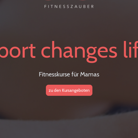
port changes li
Fitnesskurse für Mamas
zu den Kursangeboten